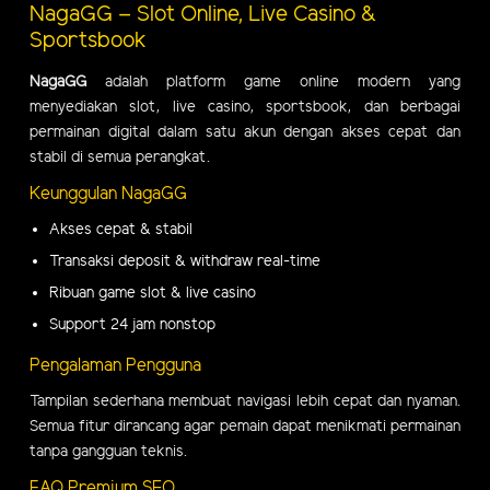
NagaGG – Slot Online, Live Casino &
Sportsbook
NagaGG
adalah platform game online modern yang
menyediakan slot, live casino, sportsbook, dan berbagai
permainan digital dalam satu akun dengan akses cepat dan
stabil di semua perangkat.
Keunggulan NagaGG
Akses cepat & stabil
Transaksi deposit & withdraw real-time
Ribuan game slot & live casino
Support 24 jam nonstop
Pengalaman Pengguna
Tampilan sederhana membuat navigasi lebih cepat dan nyaman.
Semua fitur dirancang agar pemain dapat menikmati permainan
tanpa gangguan teknis.
FAQ Premium SEO