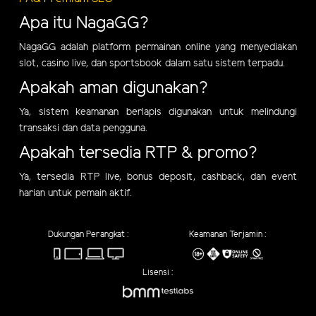
Apa itu NagaGG?
NagaGG adalah platform permainan online yang menyediakan
slot, casino live, dan sportsbook dalam satu sistem terpadu.
Apakah aman digunakan?
Ya, sistem keamanan berlapis digunakan untuk melindungi
transaksi dan data pengguna.
Apakah tersedia RTP & promo?
Ya, tersedia RTP live, bonus deposit, cashback, dan event
harian untuk pemain aktif.
Dukungan Perangkat :
Keamanan Terjamin :
Lisensi :