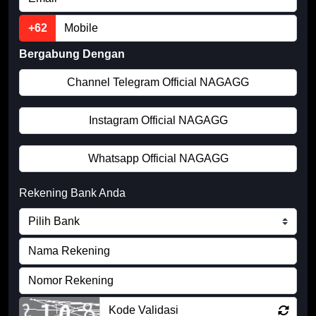
+62
Bergabung Dengan
Channel Telegram Official NAGAGG
Instagram Official NAGAGG
Whatsapp Official NAGAGG
Rekening Bank Anda