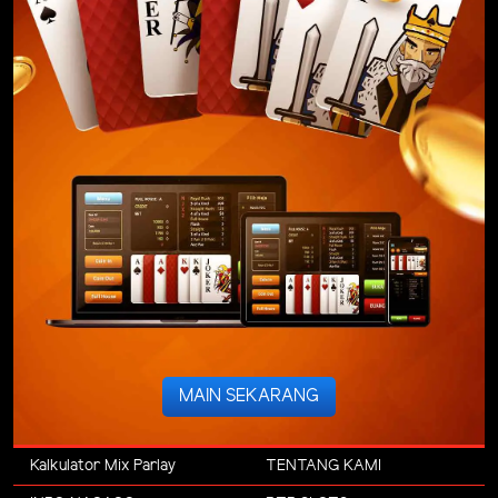
MAIN SEKARANG
Kalkulator Mix Parlay
TENTANG KAMI