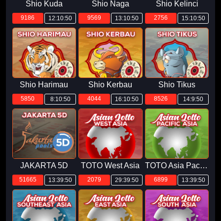
Shio Kuda
Shio Naga
Shio Kelinci
9186
9569
2756
12:10:49
13:10:49
15:10:49
Shio Harimau
Shio Kerbau
Shio Tikus
5850
4044
8526
8:10:49
16:10:49
14:9:49
JAKARTA 5D
TOTO West Asia
TOTO Asia Pacific
51665
2079
6899
13:39:49
29:39:49
13:39:49