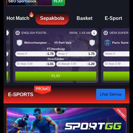
SBO Sportsbook
PLAY
Hot Match
Sepakbola
Basket
E-Sport
ENGLISH FOOTBALL LEAG...
08/08, 1:45 AM
UEFA SUPER CUP
Wolverhampton Wanderers
Port Vale
Paris Saint Ger
VS
FT.Handicap
FT
-1.75
1.75
-0.
Home 0
Away 0
Home 0
Over/Under
Ov
-1.01
-1.20
-1.
Di Atas 3.00
Di Bawah 3.00
Di Atas 2.50
PLAY
PROMO
E-SPORTS
Lihat Semua
PROMO