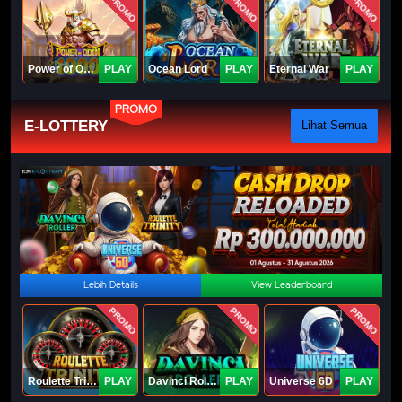
PROMO
PROMO
PROMO
Power of Odin 1000
PLAY
Ocean Lord
PLAY
Eternal War
PLAY
PROMO
E-LOTTERY
Lihat Semua
Lebih Details
View Leaderboard
PROMO
PROMO
PROMO
Roulette Trinity
PLAY
Davinci Roller
PLAY
Universe 6D
PLAY