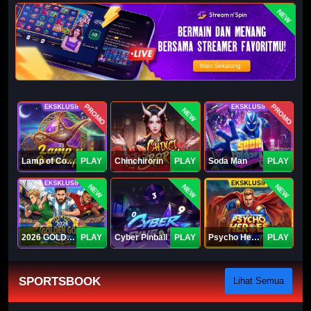
NEW
PROMO
PROMO
NEW
Lamp of Cornucopia
PLAY
Chinchirorin
PLAY
Soda Man
PLAY
NEW
NEW
NEW
2026 GOLDEN GOAL RUSH
PLAY
Cyber Pinball
PLAY
Psycho Heroes
PLAY
SPORTSBOOK
Lihat Semua