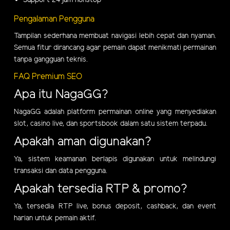
Support 24 jam nonstop
Pengalaman Pengguna
Tampilan sederhana membuat navigasi lebih cepat dan nyaman.
Semua fitur dirancang agar pemain dapat menikmati permainan
tanpa gangguan teknis.
FAQ Premium SEO
Apa itu NagaGG?
NagaGG adalah platform permainan online yang menyediakan
slot, casino live, dan sportsbook dalam satu sistem terpadu.
Apakah aman digunakan?
Ya, sistem keamanan berlapis digunakan untuk melindungi
transaksi dan data pengguna.
Apakah tersedia RTP & promo?
Ya, tersedia RTP live, bonus deposit, cashback, dan event
harian untuk pemain aktif.