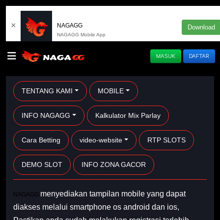
×
NAGAGG
Download
NAGAGG Mobile App
MASUK
DAFTAR
TENTANG KAMI
MOBILE
INFO NAGAGG
Kalkulator Mix Parlay
Cara Betting
video-website
RTP SLOTS
DEMO SLOT
INFO ZONA GACOR
menyediakan tampilan mobile yang dapat
NAGAGG
diakses melalui smartphone os android dan ios,