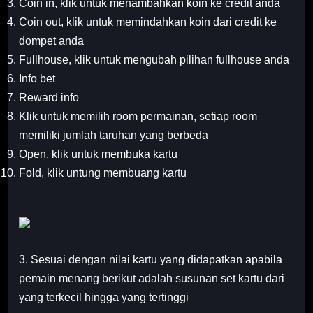
Coin in, klik untuk menambahkan koin ke credit anda
Coin out, klik untuk memindahkan koin dari credit ke
dompet anda
Fullhouse, klik untuk mengubah pilihan fullhouse anda
Info bet
Reward info
Klik untuk memilih room permainan, setiap room
memiliki jumlah taruhan yang berbeda
Open, klik untuk membuka kartu
Fold, klik untung membuang kartu
3. Sesuai dengan nilai kartu yang didapatkan apabila
pemain menang berikut adalah susunan set kartu dari
yang terkecil hingga yang tertinggi