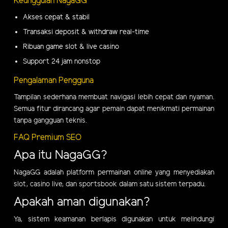
Keunggulan NagaGG
Akses cepat & stabil
Transaksi deposit & withdraw real-time
Ribuan game slot & live casino
Support 24 jam nonstop
Pengalaman Pengguna
Tampilan sederhana membuat navigasi lebih cepat dan nyaman.
Semua fitur dirancang agar pemain dapat menikmati permainan
tanpa gangguan teknis.
FAQ Premium SEO
Apa itu NagaGG?
NagaGG adalah platform permainan online yang menyediakan
slot, casino live, dan sportsbook dalam satu sistem terpadu.
Apakah aman digunakan?
Ya, sistem keamanan berlapis digunakan untuk melindungi