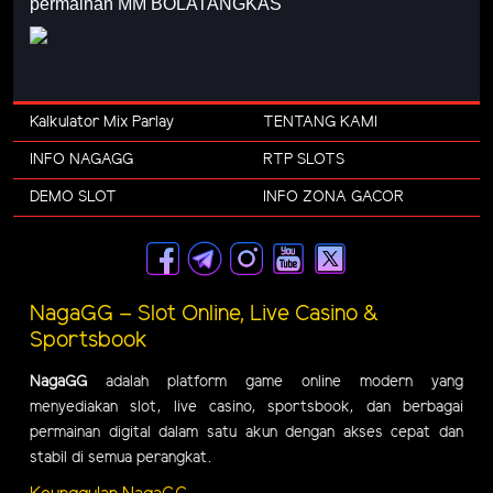
permainan MM BOLATANGKAS
Kalkulator Mix Parlay
TENTANG KAMI
INFO NAGAGG
RTP SLOTS
DEMO SLOT
INFO ZONA GACOR
NagaGG – Slot Online, Live Casino &
Sportsbook
NagaGG
adalah platform game online modern yang
menyediakan slot, live casino, sportsbook, dan berbagai
permainan digital dalam satu akun dengan akses cepat dan
stabil di semua perangkat.