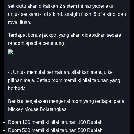
set kartu akan dikalikan 2 sistem ini hanyaberlaku
untuk set kartu 4 of a kind, straight flush, 5 of a kind, dan
royal flush.
Terdapat bonus jackpot yang akan didapatkan secara
random apabila beruntung
4. Untuk memulai permainan, silahkan menuju ke
pilihan meja. Setiap room memiliki nilai taruhan yang
berbeda
Berikut penjelasan mengenai room yang terdapat pada
Mickey Mouse Bolatangkas
Room 100 memiliki nilai taruhan 100 Rupiah
Room 500 memiliki nilai taruhan 500 Rupiah