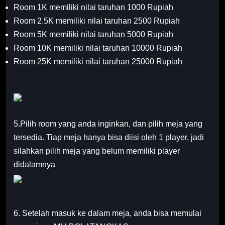
Room 1K memiliki nilai taruhan 1000 Rupiah
Room 2.5K memiliki nilai taruhan 2500 Rupiah
Room 5K memiliki nilai taruhan 5000 Rupiah
Room 10K memiliki nilai taruhan 10000 Rupiah
Room 25K memiliki nilai taruhan 25000 Rupiah
5.Pilih room yang anda inginkan, dan pilih meja yang
tersedia. Tiap meja hanya bisa diisi oleh 1 player, jadi
silahkan pilih meja yang belum memiliki player
didalamnya
6. Setelah masuk ke dalam meja, anda bisa memulai