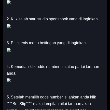
2. Klik salah satu studio sportsbook yang di inginkan.
3. Pilih jenis menu bettingan yang di inginkan
4. Kemudian klik odds number tim atau partai taruhan
anda
5. Setelah memilih odds number, silahkan anda klik
""""Bet Slip"""" maka tampilan nilai taruhan akan