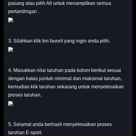
pasang atau pilih All untuk menampilkan semua
pertandingan .
3. Silahkan klik tim favorit yang ingin anda pilih.
4. Masukkan nilai taruhan pada kolom berikut sesuai
dengan batas jumlah minimal dan maksimal taruhan,
kemudian klik taruhan sekarang untuk menyelesaikan
proses taruhan.
5. Selamat anda berhasil menyelesaikan proses
taruhan E-sport.