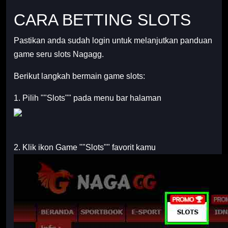
CARA BETTING SLOTS
Pastikan anda sudah login untuk melanjutkan panduan
game seru slots Nagagg.
Berikut langkah bermain game slots:
1. Pilih ""Slots"" pada menu bar halaman
2. Klik ikon Game ""Slots"" favorit kamu