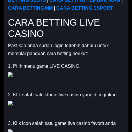
BETTING SLOTS
|
CARA BETTING TEMBAK IKAN
|
CARA BETTING MM
|
CARA BETTING ESPORT
CARA BETTING LIVE
CASINO
Pastikan anda sudah login terlebih dahulu untuk
memulai panduan cara betting berikut:
1. Pilih menu game LIVE CASINO.
2. Klik salah satu studio live casino yang di inginkan.
3. Klik icon salah satu game live casino favorit anda