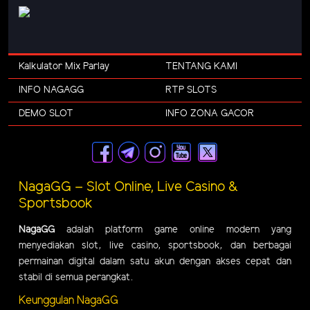
Kalkulator Mix Parlay
TENTANG KAMI
INFO NAGAGG
RTP SLOTS
DEMO SLOT
INFO ZONA GACOR
NagaGG – Slot Online, Live Casino &
Sportsbook
NagaGG
adalah platform game online modern yang
menyediakan slot, live casino, sportsbook, dan berbagai
permainan digital dalam satu akun dengan akses cepat dan
stabil di semua perangkat.
Keunggulan NagaGG