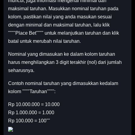
muncul, juga informasi mengenai minimal dan
maksimal taruhan. Masukkan nominal taruhan pada
kolom, pastikan nilai yang anda masukan sesuai
dengan minimal dan maksimal taruhan, lalu klik
""""Place Bet"""" untuk melanjutkan taruhan dan klik
batal untuk merubah nilai taruhan.
Nominal yang dimasukan ke dalam kolom taruhan
harus menghilangkan 3 digit terakhir (nol) dari jumlah
seharusnya.
Contoh nominal taruhan yang dimasukkan kedalam
kolom """"Taruhan"""":
Rp 10.000.000 = 10.000
Rp 1.000.000 = 1.000
Rp 100.000 = 100""