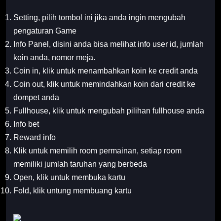
Setting, pilih tombol ini jika anda ingin mengubah
pengaturan Game
Info Panel, disini anda bisa melihat info user id, jumlah
koin anda, nomor meja.
Coin in, klik untuk menambahkan koin ke credit anda
Coin out, klik untuk memindahkan koin dari credit ke
dompet anda
Fullhouse, klik untuk mengubah pilihan fullhouse anda
Info bet
Reward info
Klik untuk memilih room permainan, setiap room
memiliki jumlah taruhan yang berbeda
Open, klik untuk membuka kartu
Fold, klik untung membuang kartu