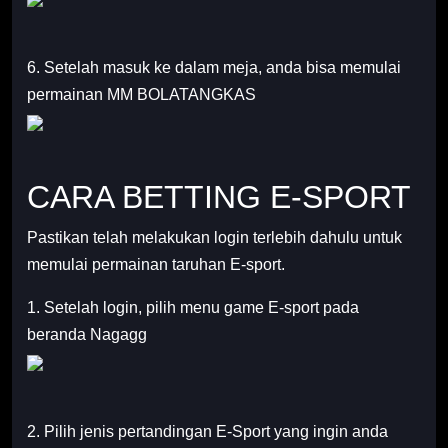
6. Setelah masuk ke dalam meja, anda bisa memulai
permainan MM BOLATANGKAS
CARA BETTING E-SPORT
Pastikan telah melakukan login terlebih dahulu untuk
memulai permainan taruhan E-sport.
1. Setelah login, pilih menu game E-sport pada
beranda Nagagg
2. Pilih jenis pertandingan E-Sport yang ingin anda