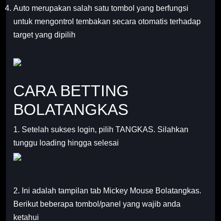
Auto merupakan salah satu tombol yang berfungsi
untuk mengontrol tembakan secara otomatis terhadap
target yang dipilih
CARA BETTING
BOLATANGKAS
1. Setelah sukses login, pilih TANGKAS. Silahkan
tunggu loading hingga selesai
2. Ini adalah tampilan tab Mickey Mouse Bolatangkas.
Berikut beberapa tombol/panel yang wajib anda
ketahui