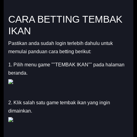
CARA BETTING TEMBAK
IKAN
Pastikan anda sudah login terlebih dahulu untuk
memulai panduan cara betting berikut:
1. Pilih menu game ""TEMBAK IKAN"" pada halaman
beranda.
2. Klik salah satu game tembak ikan yang ingin
dimainkan.