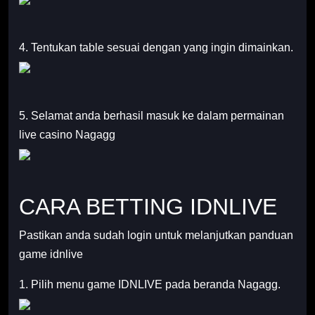
4. Tentukan table sesuai dengan yang ingin dimainkan.
5. Selamat anda berhasil masuk ke dalam permainan
live casino Nagagg
CARA BETTING IDNLIVE
Pastikan anda sudah login untuk melanjutkan panduan
game idnlive
1. Pilih menu game IDNLIVE pada beranda Nagagg.